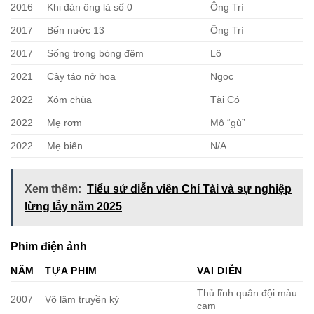
2016
Khi đàn ông là số 0
Ông Trí
2017
Bến nước 13
Ông Trí
2017
Sống trong bóng đêm
Lô
2021
Cây táo nở hoa
Ngọc
2022
Xóm chùa
Tài Có
2022
Mẹ rơm
Mô “gù”
2022
Mẹ biển
N/A
Xem thêm:
Tiểu sử diễn viên Chí Tài và sự nghiệp
lừng lẫy năm 2025
Phim điện ảnh
NĂM
TỰA PHIM
VAI DIỄN
Thủ lĩnh quân đội màu
2007
Võ lâm truyền kỳ
cam