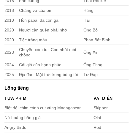
2016
Fan cuồng
Thái Rocker
2018
Chàng vợ của em
Hùng
2018
Hồn papa, da con gái
Hải
2020
Người cần quên phải nhớ
Ông Bô
2020
Tiệc trăng máu
Phan Bất Bình
Chuyện xóm tui: Con nhót mót
2023
Ông Xỉn
chồng
2024
Cái giá của hạnh phúc
Ông Thoại
2025
Địa đạo: Mặt trời trong bóng tối
Tư Đạp
Lồng tiếng
TỰA PHIM
VAI DIỄN
Biệt đội chim cánh cụt vùng Madagascar
Skipper
Nữ hoàng băng giá
Olaf
Angry Birds
Red