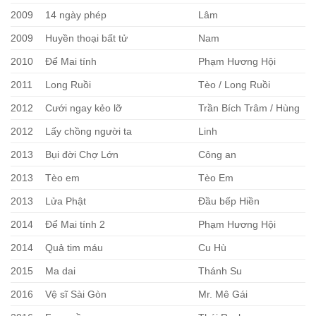
2009
14 ngày phép
Lâm
2009
Huyền thoại bất tử
Nam
2010
Để Mai tính
Phạm Hương Hội
2011
Long Ruồi
Tèo / Long Ruồi
2012
Cưới ngay kẻo lỡ
Trần Bích Trâm / Hùng
2012
Lấy chồng người ta
Linh
2013
Bụi đời Chợ Lớn
Công an
2013
Tèo em
Tèo Em
2013
Lửa Phật
Đầu bếp Hiền
2014
Để Mai tính 2
Phạm Hương Hội
2014
Quả tim máu
Cu Hù
2015
Ma dai
Thánh Su
2016
Vệ sĩ Sài Gòn
Mr. Mê Gái