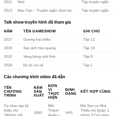
2011
Nhớ
Tập truyện ngắn
2013
Mạc Can – Truyện ngắn chọn lọc
Tập truyện ngắn
Talk show truyền hình đã tham gia
NĂM
TÊN GAMESHOW
GHI CHÚ
2017
Gương hai chiều
Tập 12
2018
Sau ánh hào quang
Tập 19
2020
Vang bóng một thời
Tập 8
2020
Ký ức vui vẻ
Tập 1
Các chương trình video đã dẫn
ĐƠN
TÊN
NĂM
VỊ
ĐỊNH
CHƯƠNG
SẢN
KẾT HỢP CÙNG
THỰC
DẠNG
TRÌNH
XUẤT
HIỆN
Ca nhạc tạp kỹ
Bến
Đội Sơn ca Nhà
thiếu nhi
Thành
Thiếu nhi Quận 1,
1993
VHS
“Những nốt
Audio –
nhóm 3 Con mèo,