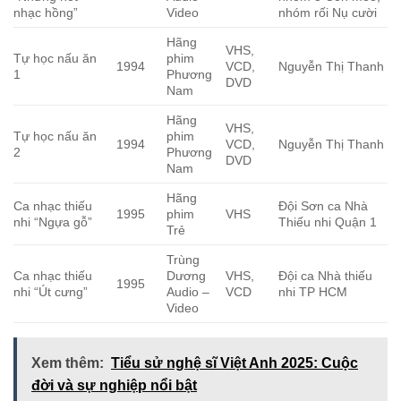
nhạc hồng”
Video
nhóm rối Nụ cười
Hãng
VHS,
Tự học nấu ăn
phim
1994
VCD,
Nguyễn Thị Thanh
1
Phương
DVD
Nam
Hãng
VHS,
Tự học nấu ăn
phim
1994
VCD,
Nguyễn Thị Thanh
2
Phương
DVD
Nam
Hãng
Ca nhạc thiếu
Đội Sơn ca Nhà
1995
phim
VHS
nhi “Ngựa gỗ”
Thiếu nhi Quận 1
Trẻ
Trùng
Ca nhạc thiếu
Dương
VHS,
Đội ca Nhà thiếu
1995
nhi “Út cưng”
Audio –
VCD
nhi TP HCM
Video
Xem thêm:
Tiểu sử nghệ sĩ Việt Anh 2025: Cuộc
đời và sự nghiệp nổi bật