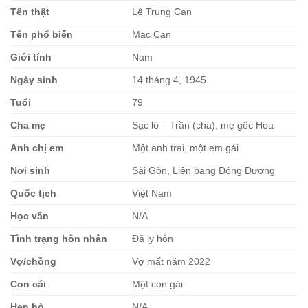
Tên thật
Lê Trung Can
Tên phổ biến
Mạc Can
Giới tính
Nam
Ngày sinh
14 tháng 4, 1945
Tuổi
79
Cha mẹ
Sạc lô – Trần (cha), mẹ gốc Hoa
Anh chị em
Một anh trai, một em gái
Nơi sinh
Sài Gòn, Liên bang Đông Dương
Quốc tịch
Việt Nam
Học vấn
N/A
Tình trạng hôn nhân
Đã ly hôn
Vợ/chồng
Vợ mất năm 2022
Con cái
Một con gái
Hẹn hò
N/A