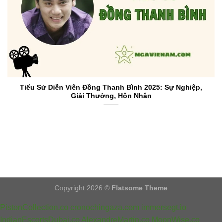
Tiểu Sử Diễn Viên Đồng Thanh Bình 2025: Sự Nghiệp,
Giải Thưởng, Hôn Nhân
Copyright 2026 ©
Flatsome Theme
PistonCollection.co
cronochingaza.com
immersegt.io
IndianEscortsDubai.co
AlexandreMartin.co
MoonWise.co