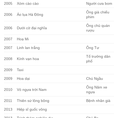
2005
Xóm cào cào
Người cưa bom
Ông già chiếu
2006
Áo lụa Hà Đông
phim
Ông chủ quán
2006
Dưới cờ đại nghĩa
rượu
2007
Hoạ Mi
2007
Linh lan trắng
Ông Tư
Tổ trưởng dân
2008
Kính vạn hoa
phố
2009
Taxi
2009
Hoa dại
Chú Ngầu
Ông Năm xe
2010
Vó ngựa trời Nam
ngựa
2011
Thiên sứ lông bông
Bệnh nhân già
2013
Hiệp sĩ guốc vông
2013
Trinh thám nghiệp dư
Chú Ba