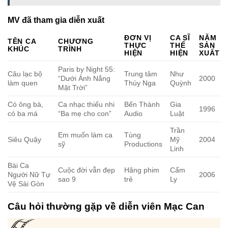
MV đã tham gia diễn xuất
ĐƠN VỊ
CA SĨ
NĂM
TÊN CA
CHƯƠNG
THỰC
THỂ
SẢN
KHÚC
TRÌNH
HIỆN
HIỆN
XUẤT
Paris by Night 55:
Câu lạc bộ
Trung tâm
Như
“Dưới Ánh Nắng
2000
làm quen
Thúy Nga
Quỳnh
Mặt Trời”
Có ông bà,
Ca nhạc thiếu nhi
Bến Thành
Gia
1996
có ba má
“Ba mẹ cho con”
Audio
Luật
Trần
Em muốn làm ca
Tùng
Siêu Quậy
Mỹ
2004
sỹ
Productions
Linh
Bài Ca
Cuộc đời vẫn đẹp
Hãng phim
Cẩm
Người Nữ Tự
2006
sao 9
trẻ
Ly
Vệ Sài Gòn
Câu hỏi thường gặp về diễn viên Mạc Can