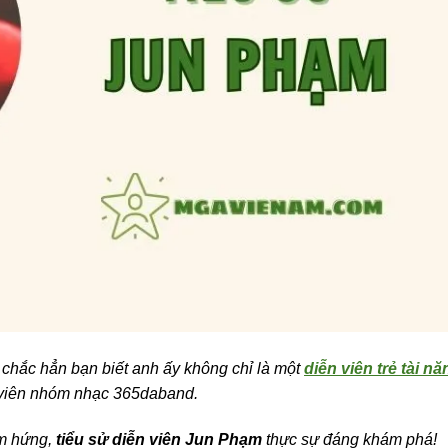
chắc hẳn bạn biết anh ấy không chỉ là một
diễn viên trẻ tài nă
 viên nhóm nhạc 365daband.
ảm hứng,
tiểu sử diễn viên Jun Phạm
thực sự đáng khám phá!