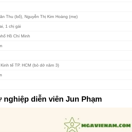
ăn Thu (bố), Nguyễn Thị Kim Hoàng (mẹ)
ai, 1 chị gái
phố Hồ Chí Minh
am
 Kinh tế TP. HCM (bỏ dở năm 3)
ân
ự nghiệp diễn viên Jun Phạm