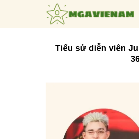
Bỏ
qua
nội
dung
Tiểu sử diễn viên J
3