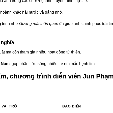
 anh trong các chương trình truyền hình thực tế.
u khoảnh khắc hài hước và đáng nhớ.
g trình như
Gương mặt thân quen
đã giúp anh chinh phục trái ti
 nghĩa
ật mà còn tham gia nhiều hoạt động từ thiện.
t Nam
, góp phần cứu sống nhiều trẻ em mắc bệnh tim.
ẩm, chương trình diễn viên Jun Phạ
VAI TRÒ
ĐẠO DIỄN