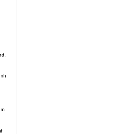
nd
,
ịnh
him
nh