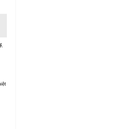
ể
.
iệt